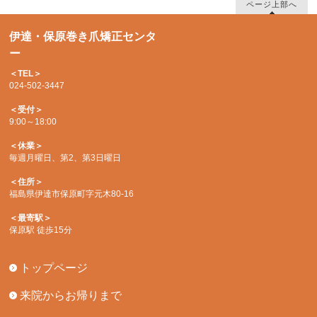
ページ上部へ
伊達・保原巻き爪矯正センタ
ー
＜TEL＞
024-502-3447
＜受付＞
9:00～18:00
＜休業＞
毎週月曜日、第2、第3日曜日
＜住所＞
福島県伊達市保原町字元木80-16
＜最寄駅＞
保原駅 徒歩15分
トップページ
来院からお帰りまで