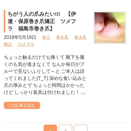
ちがう人の爪みたい!!! 【伊
達・保原巻き爪矯正 ツメフ
ラ 福島市巻き爪】
2018年5月19日
全て
巻き爪
巻き爪
矯正
ツメフラ
ちょっと触るだけでも痛くて 靴下を履
くのも気が進まなくて なんか毎日がブ
ルーで見ないふりして～と ご本人は語
ってくれました(T_T) 深めな食い込みと
爪の厚みとで ちょっと時間はかかった
けど しっかり装具は付けれました！ …
この記事を読む