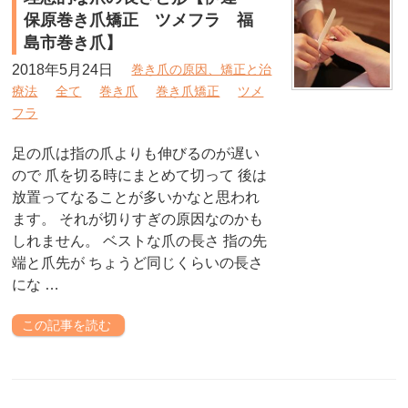
保原巻き爪矯正 ツメフラ 福
島市巻き爪】
2018年5月24日
巻き爪の原因、矯正と治
療法
全て
巻き爪
巻き爪矯正
ツメ
フラ
足の爪は指の爪よりも伸びるのが遅い
ので 爪を切る時にまとめて切って 後は
放置ってなることが多いかなと思われ
ます。 それが切りすぎの原因なのかも
しれません。 ベストな爪の長さ 指の先
端と爪先が ちょうど同じくらいの長さ
にな …
この記事を読む