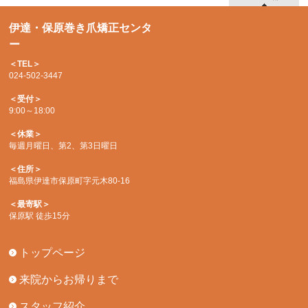
伊達・保原巻き爪矯正センタ
ー
＜TEL＞
024-502-3447
＜受付＞
9:00～18:00
＜休業＞
毎週月曜日、第2、第3日曜日
＜住所＞
福島県伊達市保原町字元木80-16
＜最寄駅＞
保原駅 徒歩15分
トップページ
来院からお帰りまで
スタッフ紹介