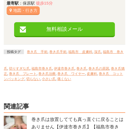
最寄駅
：保原駅
徒歩15分
地図・行き方
無料相談メール
投稿タグ
巻き爪 手術
,
巻き爪手術
,
福島市 皮膚科
,
深爪
,
福島市 巻き
爪
,
切りすぎな爪
,
福島市巻き爪
,
伊達市巻き爪
,
巻き爪
,
巻き爪の原因
,
巻き爪矯
正
,
巻き爪 プレート
,
巻き爪治療
,
巻き爪 ワイヤー
,
皮膚科
,
巻き爪 コット
ンパッキング
,
切らない
,
小さい爪
,
痛くない
関連記事
巻き爪は放置してても真っ直ぐに戻ることは
ありません【伊達市巻き爪】【福島市巻き