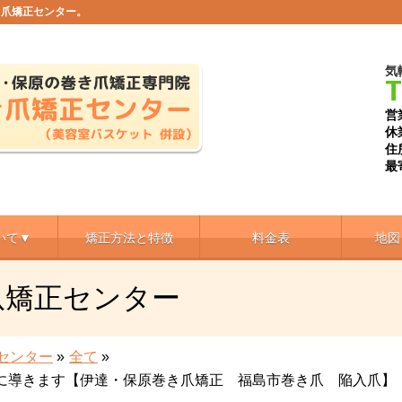
き爪矯正センター。
気
T
営
休
住
最
いて▼
矯正方法と特徴
料金表
地図
爪矯正センター
センター
»
全て
»
に導きます【伊達・保原巻き爪矯正 福島市巻き爪 陥入爪】