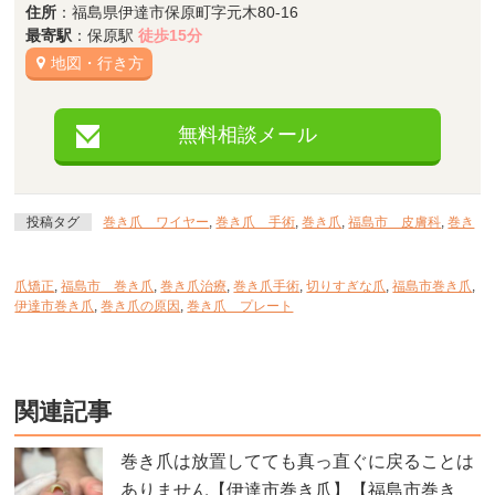
住所
：福島県伊達市保原町字元木80-16
最寄駅
：保原駅
徒歩15分
地図・行き方
無料相談メール
投稿タグ
巻き爪 ワイヤー
,
巻き爪 手術
,
巻き爪
,
福島市 皮膚科
,
巻き
爪矯正
,
福島市 巻き爪
,
巻き爪治療
,
巻き爪手術
,
切りすぎな爪
,
福島市巻き爪
,
伊達市巻き爪
,
巻き爪の原因
,
巻き爪 プレート
関連記事
巻き爪は放置してても真っ直ぐに戻ることは
ありません【伊達市巻き爪】【福島市巻き