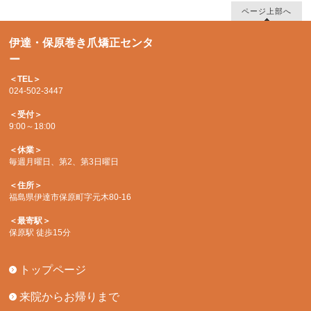
ページ上部へ
伊達・保原巻き爪矯正センタ
ー
＜TEL＞
024-502-3447
＜受付＞
9:00～18:00
＜休業＞
毎週月曜日、第2、第3日曜日
＜住所＞
福島県伊達市保原町字元木80-16
＜最寄駅＞
保原駅 徒歩15分
トップページ
来院からお帰りまで