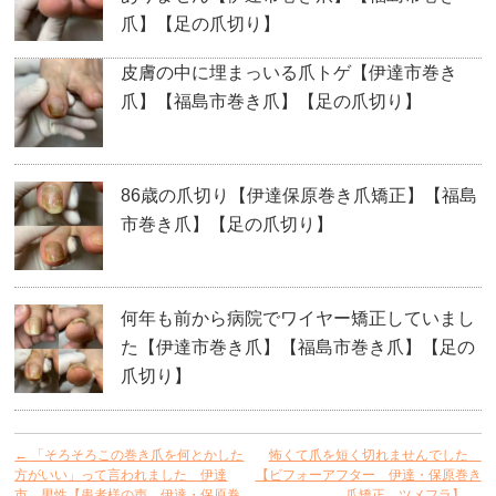
爪】【足の爪切り】
皮膚の中に埋まっいる爪トゲ【伊達市巻き
爪】【福島市巻き爪】【足の爪切り】
86歳の爪切り【伊達保原巻き爪矯正】【福島
市巻き爪】【足の爪切り】
何年も前から病院でワイヤー矯正していまし
た【伊達市巻き爪】【福島市巻き爪】【足の
爪切り】
←
「そろそろこの巻き爪を何とかした
怖くて爪を短く切れませんでした
方がいい」って言われました 伊達
【ビフォーアフター 伊達・保原巻き
市 男性【患者様の声 伊達・保原巻
爪矯正 ツメフラ】
→