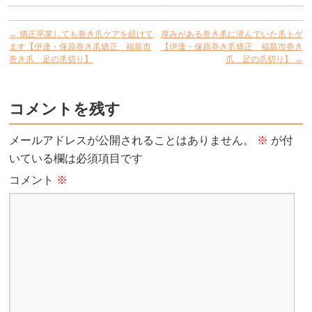
←
矯正卒業しても巻き爪ケアを続けて
厚みがある巻き爪に潜んでいた爪トゲ
ます【伊達・保原巻き爪矯正 福島市
【伊達・保原巻き爪矯正 福島市巻き
巻き爪 足の爪切り】
爪 足の爪切り】
→
コメントを残す
メールアドレスが公開されることはありません。
※
が付
いている欄は必須項目です
コメント
※