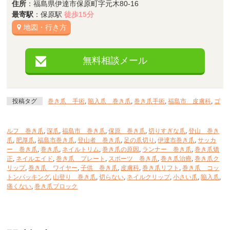
住所
：福島県伊達市保原町字元木80-16
最寄駅
：保原駅
徒歩15分
地図・行き方
無料相談メール
投稿タグ
巻き爪 手術
,
陥入爪 巻き爪
,
巻き爪手術
,
福島市 皮膚科
,
ゴ
ルフ 巻き爪
,
深爪
,
福島市 巻き爪
,
保原 巻き爪
,
切りすぎな爪
,
登山 巻き
爪
,
肥厚爪
,
福島市巻き爪
,
登山者 巻き爪
,
足の爪切り
,
伊達市巻き爪
,
サッカ
ー 巻き爪
,
巻き爪
,
ネイルトリム
,
巻き爪の原因
,
ランナー 巻き爪
,
巻き爪矯
正
,
ネイルエイド
,
巻き爪 プレート
,
スポーツ 巻き爪
,
巻き爪治療
,
巻き爪ク
リップ
,
巻き爪 ワイヤー
,
子供 巻き爪
,
皮膚科
,
巻き爪リフト
,
巻き爪 コッ
トンパッキング
,
山登り 巻き爪
,
切らない
,
ネイルクリップ
,
小さい爪
,
陥入爪
,
痛くない
,
巻き爪ブロック