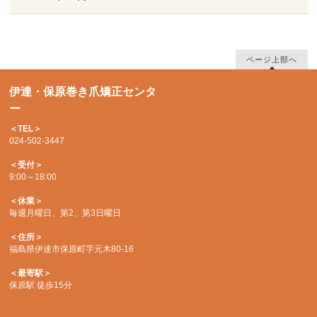
ページ上部へ
伊達・保原巻き爪矯正センタ
ー
＜TEL＞
024-502-3447
＜受付＞
9:00～18:00
＜休業＞
毎週月曜日、第2、第3日曜日
＜住所＞
福島県伊達市保原町字元木80-16
＜最寄駅＞
保原駅 徒歩15分