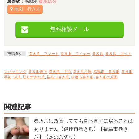
最寄駅
：保原駅
徒歩15分
地図・行き方
無料相談メール
投稿タグ
巻き爪 プレート
,
巻き爪 ワイヤー
,
巻き爪
,
巻き爪 コット
ンパッキング
,
巻き爪矯正
,
巻き爪 手術
,
巻き爪治療
,
福島市 巻き爪
,
巻き爪
手術
,
深爪
,
切りすぎな爪
,
福島市巻き爪
,
伊達市巻き爪
,
巻き爪の原因
関連記事
巻き爪は放置してても真っ直ぐに戻ることは
ありません【伊達市巻き爪】【福島市巻き
爪】【足の爪切り】