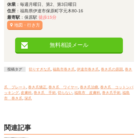
休業
：毎週月曜日、第2、第3日曜日
住所
：福島県伊達市保原町字元木80-16
最寄駅
：保原駅
徒歩15分
地図・行き方
無料相談メール
投稿タグ
切りすぎな爪
,
福島市巻き爪
,
伊達市巻き爪
,
巻き爪の原因
,
巻き
爪 プレート
,
巻き爪矯正
,
巻き爪 ワイヤー
,
巻き爪治療
,
巻き爪 コットンパ
ッキング
,
皮膚科
,
巻き爪 手術
,
切らない
,
福島市 皮膚科
,
巻き爪手術
,
福島
市 巻き爪
,
深爪
関連記事