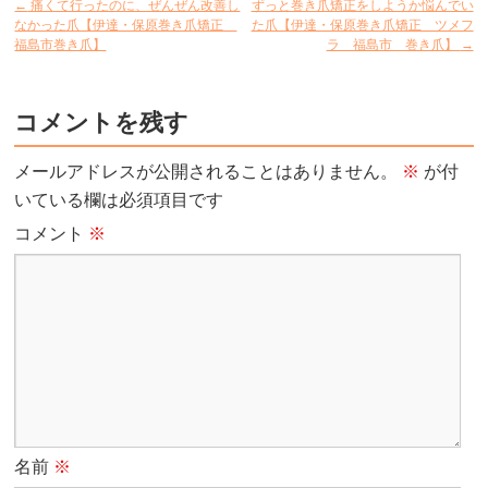
←
痛くて行ったのに、ぜんぜん改善し
ずっと巻き爪矯正をしようか悩んでい
なかった爪【伊達・保原巻き爪矯正
た爪【伊達・保原巻き爪矯正 ツメフ
福島市巻き爪】
ラ 福島市 巻き爪】
→
コメントを残す
メールアドレスが公開されることはありません。
※
が付
いている欄は必須項目です
コメント
※
名前
※