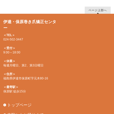
ページ上部へ
伊達・保原巻き爪矯正センタ
ー
＜TEL＞
024-502-3447
＜受付＞
9:00～18:00
＜休業＞
毎週月曜日、第2、第3日曜日
＜住所＞
福島県伊達市保原町字元木80-16
＜最寄駅＞
保原駅 徒歩15分
トップページ