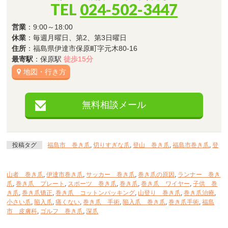
TEL
024-502-3447
営業
：9:00～18:00
休業
：毎週月曜日、第2、第3日曜日
住所
：福島県伊達市保原町字元木80-16
最寄駅
：保原駅
徒歩15分
地図・行き方
無料相談メール
投稿タグ
福島市 巻き爪
,
切りすぎな爪
,
登山 巻き爪
,
福島市巻き爪
,
登
山者 巻き爪
,
伊達市巻き爪
,
サッカー 巻き爪
,
巻き爪の原因
,
ランナー 巻き
爪
,
巻き爪 プレート
,
スポーツ 巻き爪
,
巻き爪
,
巻き爪 ワイヤー
,
子供 巻
き爪
,
巻き爪矯正
,
巻き爪 コットンパッキング
,
山登り 巻き爪
,
巻き爪治療
,
小さい爪
,
陥入爪
,
痛くない
,
巻き爪 手術
,
陥入爪 巻き爪
,
巻き爪手術
,
福島
市 皮膚科
,
ゴルフ 巻き爪
,
深爪