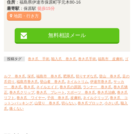
住所
：福島県伊達市保原町字元木80-16
最寄駅
：保原駅
徒歩15分
地図・行き方
無料相談メール
投稿タグ
巻き爪 手術
,
陥入爪 巻き爪
,
巻き爪手術
,
福島市 皮膚科
,
ゴ
ルフ 巻き爪
,
深爪
,
福島市 巻き爪
,
肥厚爪
,
切りすぎな爪
,
登山 巻き爪
,
足の
爪切り
,
福島市巻き爪
,
登山者 巻き爪
,
ネイルトリム
,
伊達市巻き爪
,
サッカ
ー 巻き爪
,
巻き爪
,
ネイルエイド
,
巻き爪の原因
,
ランナー 巻き爪
,
巻き爪矯
正
,
巻き爪クリップ
,
巻き爪 プレート
,
スポーツ 巻き爪
,
巻き爪治療
,
巻き爪
リフト
,
巻き爪 ワイヤー
,
子供 巻き爪
,
皮膚科
,
ネイルクリップ
,
巻き爪 コ
ットンパッキング
,
山登り 巻き爪
,
切らない
,
巻き爪ブロック
,
小さい爪
,
陥入
爪
,
痛くない