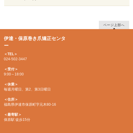
ページ上部へ
伊達・保原巻き爪矯正センタ
ー
＜TEL＞
024-502-3447
＜受付＞
9:00～18:00
＜休業＞
毎週月曜日、第2、第3日曜日
＜住所＞
福島県伊達市保原町字元木80-16
＜最寄駅＞
保原駅 徒歩15分