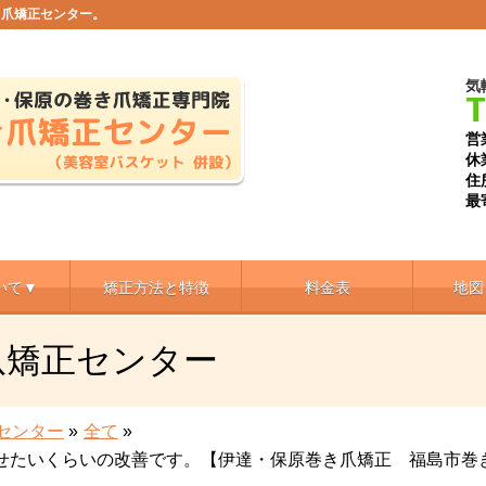
き爪矯正センター。
気
T
営
休
住
最
いて▼
矯正方法と特徴
料金表
地図
爪矯正センター
センター
»
全て
»
せたいくらいの改善です。【伊達・保原巻き爪矯正 福島市巻