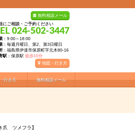
無料相談メール
軽にご相談・ご予約ください
EL 024-502-3447
業
：9:00～18:00
業
：毎週月曜日、第2、第3日曜日
所
：福島県伊達市保原町字元木80-16
寄駅
：保原駅
徒歩15分
地図・行き方
・行き方
無料相談メール
き爪 ツメフラ】