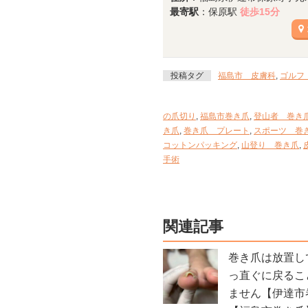
最寄駅
：保原駅
徒歩15分
投稿タグ
福島市 皮膚科
,
ゴルフ
の爪切り
,
福島市巻き爪
,
登山者 巻き
き爪
,
巻き爪 プレート
,
スポーツ 巻
コットンパッキング
,
山登り 巻き爪
,
手術
関連記事
巻き爪は放置し
っ直ぐに戻るこ
ません【伊達市