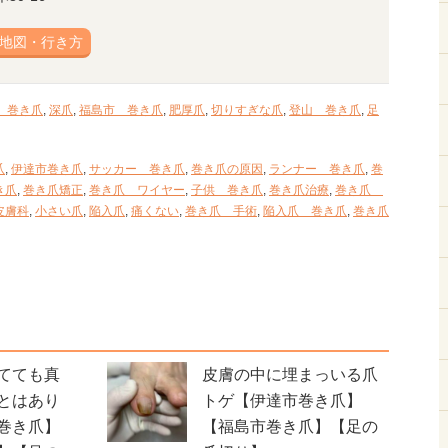
地図・行き方
 巻き爪
,
深爪
,
福島市 巻き爪
,
肥厚爪
,
切りすぎな爪
,
登山 巻き爪
,
足
爪
,
伊達市巻き爪
,
サッカー 巻き爪
,
巻き爪の原因
,
ランナー 巻き爪
,
巻
き爪
,
巻き爪矯正
,
巻き爪 ワイヤー
,
子供 巻き爪
,
巻き爪治療
,
巻き爪
皮膚科
,
小さい爪
,
陥入爪
,
痛くない
,
巻き爪 手術
,
陥入爪 巻き爪
,
巻き爪
てても真
皮膚の中に埋まっいる爪
とはあり
トゲ【伊達市巻き爪】
巻き爪】
【福島市巻き爪】【足の