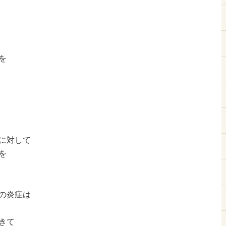
を
に対して
を
の炎症は
きて