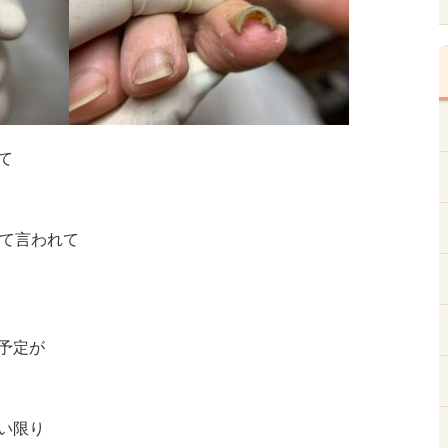
て
て言われて
予定が
い限り