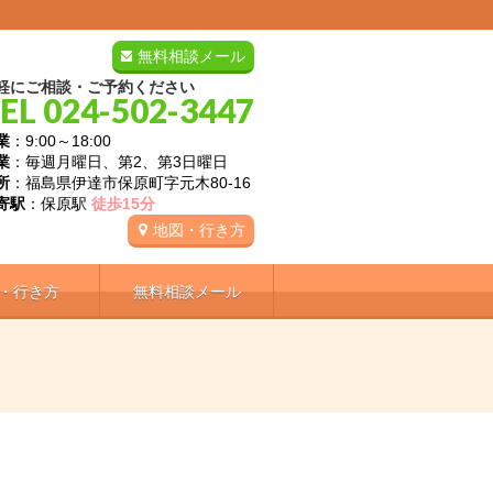
無料相談メール
軽にご相談・ご予約ください
EL 024-502-3447
業
：9:00～18:00
業
：毎週月曜日、第2、第3日曜日
所
：福島県伊達市保原町字元木80-16
寄駅
：保原駅
徒歩15分
地図・行き方
・行き方
無料相談メール