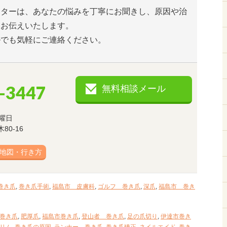
ンターは、あなたの悩みを丁寧にお聞きし、原因や治
とお伝えいたします。
ルでも気軽にご連絡ください。
-3447
無料相談メール
曜日
0-16
地図・行き方
巻き爪
,
巻き爪手術
,
福島市 皮膚科
,
ゴルフ 巻き爪
,
深爪
,
福島市 巻き
巻き爪
,
肥厚爪
,
福島市巻き爪
,
登山者 巻き爪
,
足の爪切り
,
伊達市巻き