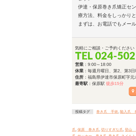
伊達・保原巻き爪矯正セ
療方法、料金をしっかり
まずは、お電話でもメー
気軽にご相談・ご予約ください
TEL 024-502
営業
：9:00～18:00
休業
：毎週月曜日、第2、第3日
住所
：福島県伊達市保原町字元木8
最寄駅
：保原駅
徒歩15分
投稿タグ
巻き爪 手術
,
陥入爪 
爪
,
保原 巻き爪
,
切りすぎな爪
,
登山 