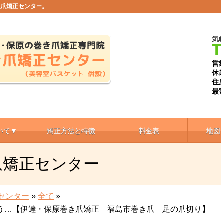
き爪矯正センター。
気
T
営
休
住
最
いて▼
矯正方法と特徴
料金表
地図
爪矯正センター
センター
»
全て
»
う…【伊達・保原巻き爪矯正 福島市巻き爪 足の爪切り】