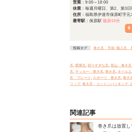
営業
：9:00～18:00
休業
：毎週月曜日、第2、第3日
住所
：福島県伊達市保原町字元木8
最寄駅
：保原駅
徒歩15分
投稿タグ
巻き爪 手術
,
陥入爪 
爪
,
肥厚爪
,
切りすぎな爪
,
登山 巻き爪
爪
,
サッカー 巻き爪
,
巻き爪
,
ネイルエ
爪 プレート
,
スポーツ 巻き爪
,
巻き
リップ
,
巻き爪 コットンパッキング
,
関連記事
巻き爪は放置し