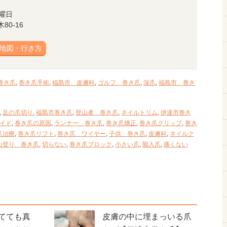
曜日
0-16
地図・行き方
巻き爪
,
巻き爪手術
,
福島市 皮膚科
,
ゴルフ 巻き爪
,
深爪
,
福島市 巻き
,
足の爪切り
,
福島市巻き爪
,
登山者 巻き爪
,
ネイルトリム
,
伊達市巻き
イド
,
巻き爪の原因
,
ランナー 巻き爪
,
巻き爪矯正
,
巻き爪クリップ
,
巻き
爪治療
,
巻き爪リフト
,
巻き爪 ワイヤー
,
子供 巻き爪
,
皮膚科
,
ネイルク
山登り 巻き爪
,
切らない
,
巻き爪ブロック
,
小さい爪
,
陥入爪
,
痛くない
てても真
皮膚の中に埋まっいる爪