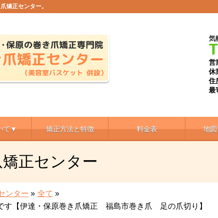
き爪矯正センター。
気
T
営
休
住
最
いて▼
矯正方法と特徴
料金表
地図
爪矯正センター
センター
»
全て
»
です【伊達・保原巻き爪矯正 福島市巻き爪 足の爪切り】