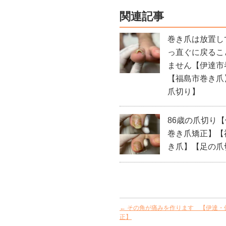
関連記事
巻き爪は放置し
っ直ぐに戻るこ
ません【伊達市
【福島市巻き爪
爪切り】
86歳の爪切り
巻き爪矯正】【
き爪】【足の爪
←
その角が痛みを作ります 【伊達・
正】