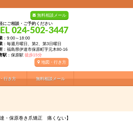
無料相談メール
軽にご相談・ご予約ください
EL 024-502-3447
業
：9:00～18:00
業
：毎週月曜日、第2、第3日曜日
所
：福島県伊達市保原町字元木80-16
寄駅
：保原駅
徒歩15分
地図・行き方
・行き方
無料相談メール
達・保原巻き爪矯正 痛くない】