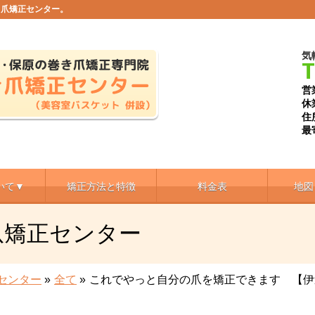
き爪矯正センター。
気
T
営
休
住
最
いて▼
矯正方法と特徴
料金表
地図
爪矯正センター
センター
»
全て
»
これでやっと自分の爪を矯正できます 【伊