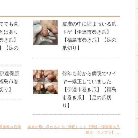
てても真
皮膚の中に埋まっいる爪
とはあり
トゲ【伊達市巻き爪】
巻き爪】
【福島市巻き爪】【足の
】【足の
爪切り】
【伊達保原
何年も前から病院でワイ
福島市巻
ヤー矯正していました
切り】
【伊達市巻き爪】【福島
市巻き爪】【足の爪切
り】
保原巻き爪矯
本来の形に戻せるように矯正します【伊達・保原巻き爪
矯正 ツメフラ】
→