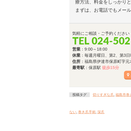
療方法、料金をしっかり
まずは、お電話でもメー
気軽にご相談・ご予約ください
TEL 024-502
営業
：9:00～18:00
休業
：毎週月曜日、第2、第3日
住所
：福島県伊達市保原町字元木8
最寄駅
：保原駅
徒歩15分
投稿タグ
切りすぎな爪
,
福島市巻
ない
,
巻き爪手術
,
深爪