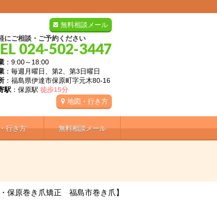
無料相談メール
軽にご相談・ご予約ください
EL 024-502-3447
業
：9:00～18:00
業
：毎週月曜日、第2、第3日曜日
所
：福島県伊達市保原町字元木80-16
寄駅
：保原駅
徒歩15分
地図・行き方
・行き方
無料相談メール
・保原巻き爪矯正 福島市巻き爪】