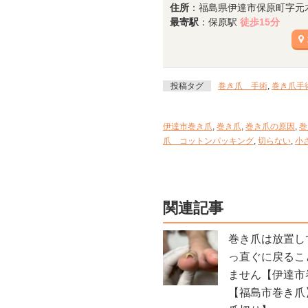
住所
：福島県伊達市保原町字元木8
最寄駅
：保原駅
徒歩15分
投稿タグ
巻き爪 手術
,
巻き爪手
伊達市巻き爪
,
巻き爪
,
巻き爪の原因
,
巻
爪 コットンパッキング
,
切らない
,
小
関連記事
巻き爪は放置し
っ直ぐに戻るこ
ません【伊達市
【福島市巻き爪