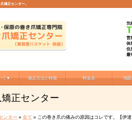
き爪矯正センター。
気
T
営
休
住
最
いて▼
矯正方法と特徴
料金表
地図
爪矯正センター
センター
»
全て
»
この巻き爪の痛みの原因はコレです。【伊達