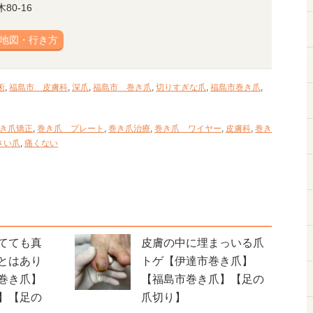
0-16
地図・行き方
術
,
福島市 皮膚科
,
深爪
,
福島市 巻き爪
,
切りすぎな爪
,
福島市巻き爪
,
き爪矯正
,
巻き爪 プレート
,
巻き爪治療
,
巻き爪 ワイヤー
,
皮膚科
,
巻き
さい爪
,
痛くない
てても真
皮膚の中に埋まっいる爪
とはあり
トゲ【伊達市巻き爪】
巻き爪】
【福島市巻き爪】【足の
】【足の
爪切り】