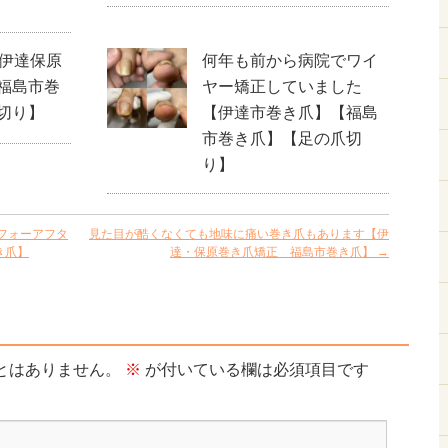
【伊達保原
何年も前から病院でワイ
福島市巻
ヤー矯正していました
切り】
【伊達市巻き爪】【福島
市巻き爪】【足の爪切
り】
フォーアフタ
見た目が酷くなくても地味に痛い巻き爪もあります【伊
き爪】
達・保原巻き爪矯正 福島市巻き爪】
→
とはありません。
※
が付いている欄は必須項目です