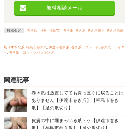
無料相談メール
投稿タグ
巻き爪 手術
,
福島市 巻き爪
,
巻き爪
,
巻き爪矯正
,
巻き爪治療
,
切りすぎな爪
,
福島市巻き爪
,
伊達市巻き爪
,
巻き爪 プレート
,
巻き爪 ワイヤ
ー
,
巻き爪 コットンパッキング
関連記事
巻き爪は放置してても真っ直ぐに戻ることは
ありません【伊達市巻き爪】【福島市巻き
爪】【足の爪切り】
皮膚の中に埋まっいる爪トゲ【伊達市巻き
爪】【福島市巻き爪】【足の爪切り】