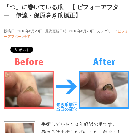
「つ」に巻いている爪 【 ビフォーアフタ
ー 伊達・保原巻き爪矯正】
投稿日 : 2018年8月23日
最終更新日時 : 2018年8月23日
カテゴリー :
ビフォ
ーアフター
,
全て
巻き爪矯正
当日の変化
手術してから１０年経過の爪です。
巻き爪は手術したのにまた、巻きまし