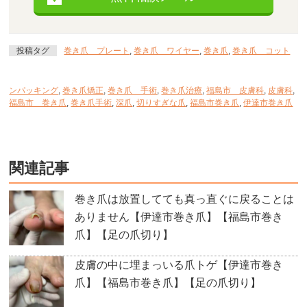
投稿タグ
巻き爪 プレート
,
巻き爪 ワイヤー
,
巻き爪
,
巻き爪 コット
ンパッキング
,
巻き爪矯正
,
巻き爪 手術
,
巻き爪治療
,
福島市 皮膚科
,
皮膚科
,
福島市 巻き爪
,
巻き爪手術
,
深爪
,
切りすぎな爪
,
福島市巻き爪
,
伊達市巻き爪
関連記事
巻き爪は放置してても真っ直ぐに戻ることは
ありません【伊達市巻き爪】【福島市巻き
爪】【足の爪切り】
皮膚の中に埋まっいる爪トゲ【伊達市巻き
爪】【福島市巻き爪】【足の爪切り】